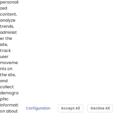
personali
zed
content,
analyze
trends,
administ
er the
site,
track
Voltar ao topo
user
moveme
nts on
the site,
Home
and
collect
Notícias
demogra
phic
Vídeos
informati
Configuration
Accept All
Decline All
Sobre o blog
on about