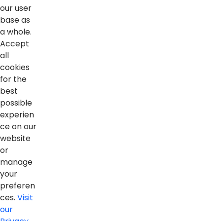
our user
base as
a whole.
Accept
all
cookies
for the
best
possible
experien
ce on our
website
or
manage
your
Proteção e Privacidade de Dados
preferen
Política de privacidade
Programa de Integridade
ces.
Visit
our