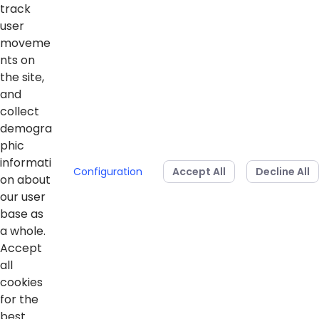
track
Voltar ao topo
user
moveme
nts on
the site,
Home
and
collect
Notícias
demogra
phic
Vídeos
informati
Configuration
Accept All
Decline All
Sobre o blog
on about
our user
base as
a whole.
Accept
all
cookies
for the
best