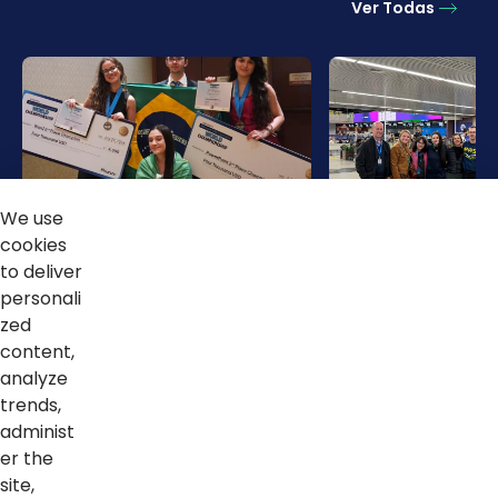
Ver Todas
We use
cookies
04/08/2026
24/07/2026
to deliver
Sesi Paraná conquista
Estudantes da 
personali
dois vice-campeonatos
Básica do Sesi
zed
mundiais no MOS
para representa
content,
Championship 2026
em campeonato
analyze
da Microsoft
trends,
administ
er the
site,