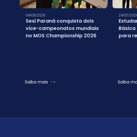
04/08/2026
24/07/202
Sesi Paraná conquista dois
Estuda
vice-campeonatos mundiais
Básica
no MOS Championship 2026
para re
campeo
Micros
Saiba mais
Saiba m