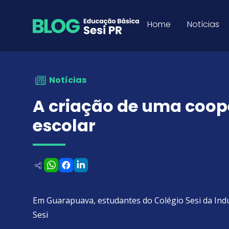
A criação de uma cooperat
Pular para o Conteúdo
Home
Notícias
Notícias
A criação de uma coop
escolar
Em Guarapuava, estudantes do Colégio Sesi da In
Sesi