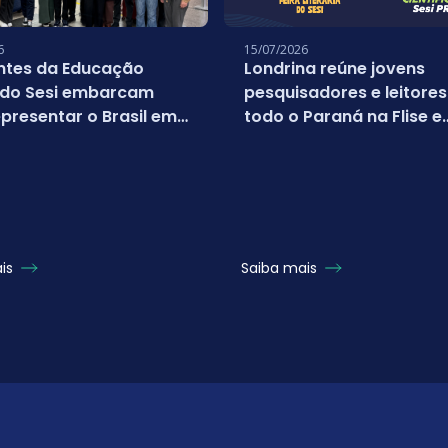
6
15/07/2026
ntes da Educação
Londrina reúne jovens
 do Sesi embarcam
pesquisadores e leitores
presentar o Brasil em
todo o Paraná na Flise e
nato mundial da
FICSesi 2026
oft
ais
Saiba mais