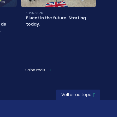
13/07/2026
01/07/
Fluent in the future. Starting
Estud
 de
today.
conq
inter
Turq
com 
Saiba mais
Saiba
Voltar ao topo