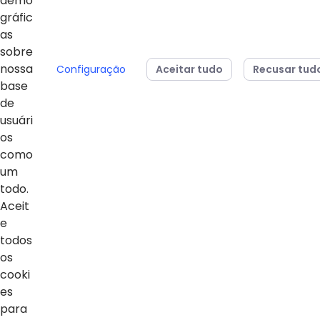
demo
gráfic
04/08/2026
24/07/2026
as
Sesi Paraná conquista
Estudantes da 
sobre
dois vice-campeonatos
Básica do Sesi
nossa
Configuração
Aceitar tudo
Recusar tud
mundiais no MOS
para representa
base
Championship 2026
em campeonato
de
da Microsoft
usuári
os
como
um
todo.
Voltar ao topo
Aceit
e
todos
os
Home
cooki
es
Notícias
para