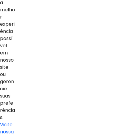
a
Vídeos
melho
Sobre o blog
r
experi
ência
possí
vel
em
nosso
site
ou
geren
cie
suas
prefe
rência
s.
Visite
Proteção e Privacidade de Dados
nossa
Política de privacidade