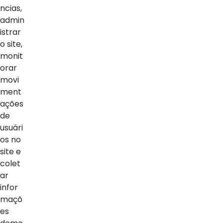
ncias,
admin
istrar
o site,
monit
orar
movi
ment
ações
NOTÍCIAS
de
usuári
Ver Todas
os no
site e
colet
ar
infor
maçõ
es