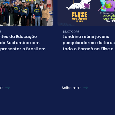
6
15/07/2026
ntes da Educação
Londrina reúne jovens
 do Sesi embarcam
pesquisadores e leitores
presentar o Brasil em
todo o Paraná na Flise e
nato mundial da
FICSesi 2026
oft
ais
Saiba mais