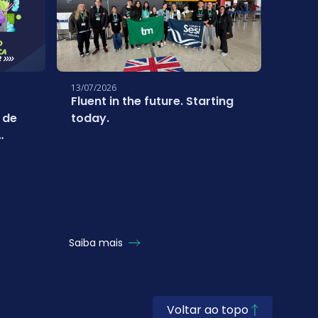
13/07/2026
01/07/
Fluent in the future. Starting
Estud
 de
today.
conq
inter
Turq
com 
Saiba mais
Saiba
Voltar ao topo