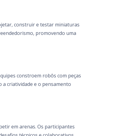
etar, construir e testar miniaturas
empreendedorismo, promovendo uma
s equipes constroem robôs com peças
 a criatividade e o pensamento
etir em arenas. Os participantes
safios técnicos e colaborativos.