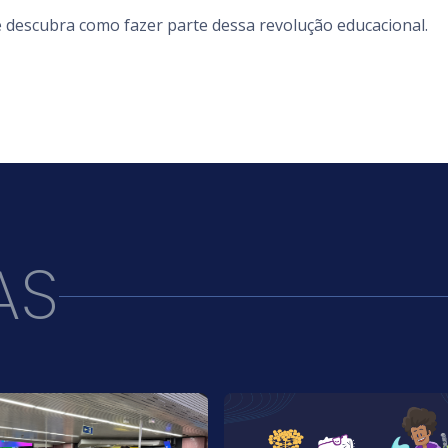
 descubra como fazer parte dessa revolução educacional.
AS