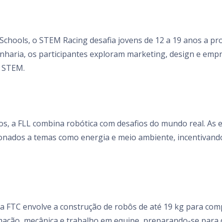
chools, o STEM Racing desafia jovens de 12 a 19 anos a proj
genharia, os participantes exploram marketing, design e 
o STEM.
nos, a FLL combina robótica com desafios do mundo real. A
onados a temas como energia e meio ambiente, incentivando
a FTC envolve a construção de robôs de até 19 kg para comp
ção, mecânica e trabalho em equipe, preparando-se para de