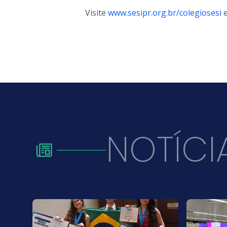
Visite
www.sesipr.org.br/colegiosesi
e
NOTÍCI