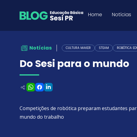
Do Sesi para o mundo - Bl
Pular para o Conteúdo
Home
Notícias
Notícias
CULTURA MAKER
STEAM
ROBÓTICA E
Do Sesi para o mundo
Competições de robótica preparam estudantes par
mundo do trabalho