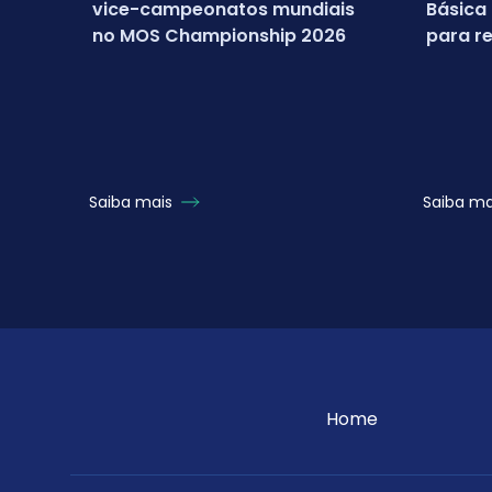
vice-campeonatos mundiais
Básica
no MOS Championship 2026
para re
campeo
Micros
Saiba mais
Saiba m
Home