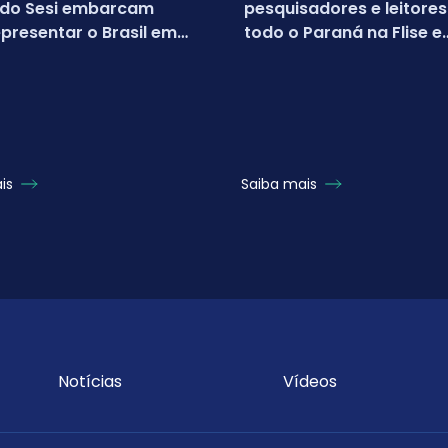
 do Sesi embarcam
pesquisadores e leitores
presentar o Brasil em
todo o Paraná na Flise e
nato mundial da
FICSesi 2026
oft
ais
Saiba mais
Notícias
Vídeos