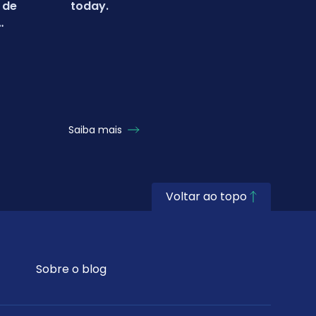
 de
today.
conq
inter
Turq
com 
Saiba mais
Saiba
Voltar ao topo
Sobre o blog