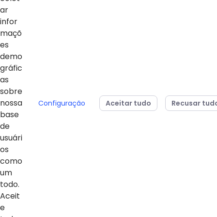
ar
infor
maçõ
es
demo
gráfic
04/08/2026
24/07/2026
as
Sesi Paraná conquista
Estudantes da 
sobre
dois vice-campeonatos
Básica do Sesi
nossa
Configuração
Aceitar tudo
Recusar tud
mundiais no MOS
para representa
base
Championship 2026
em campeonato
de
da Microsoft
usuári
os
como
um
todo.
Voltar ao topo
Aceit
e