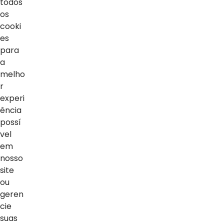
todos
os
Home
cooki
es
Notícias
para
a
Vídeos
melho
Sobre o blog
r
experi
ência
possí
vel
em
nosso
site
ou
geren
cie
suas