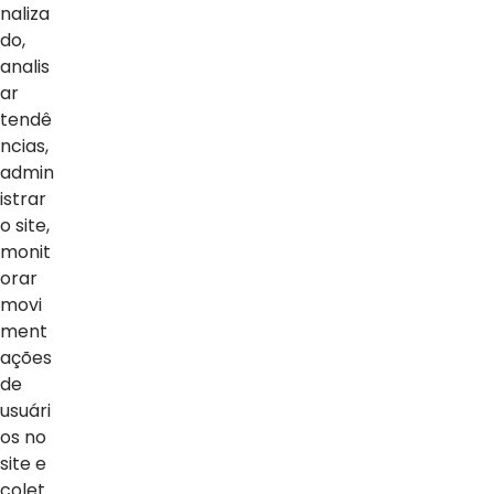
naliza
ambiente é formal e segue regras de conduta que são
do,
apresentadas no primeiro dia de evento.
analis
ar
tendê
ncias,
admin
istrar
o site,
monit
orar
movi
ment
ações
NOTÍCIAS
de
usuári
Ver Todas
os no
site e
colet