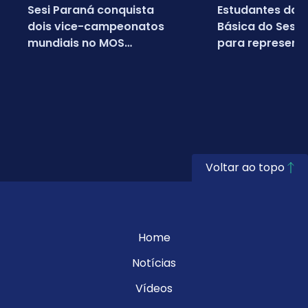
Sesi Paraná conquista
Estudantes da 
dois vice-campeonatos
Básica do Sesi
mundiais no MOS
para representa
Championship 2026
em campeonato
da Microsoft
Voltar ao topo
Home
Notícias
Vídeos