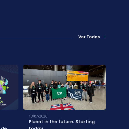
Ver Todas
13/07/2026
01/07/
Fluent in the future. Starting
Estud
 de
today.
conq