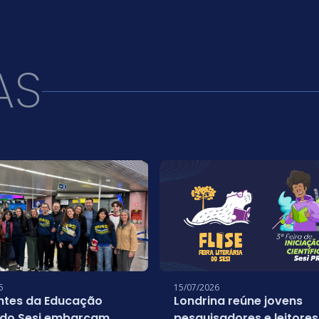
AS
6
15/07/2026
ntes da Educação
Londrina reúne jovens
 do Sesi embarcam
pesquisadores e leitores