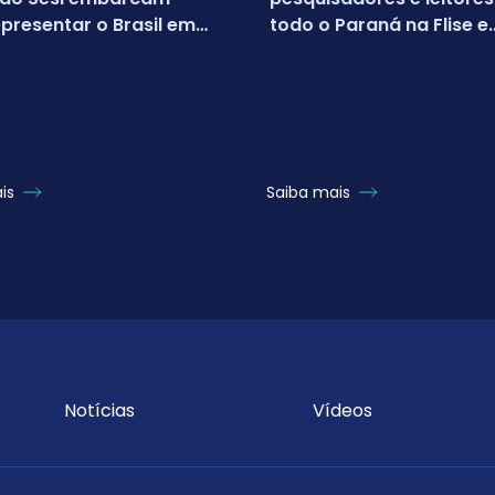
presentar o Brasil em
todo o Paraná na Flise e
nato mundial da
FICSesi 2026
oft
ais
Saiba mais
Notícias
Vídeos