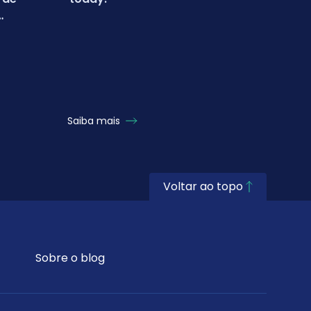
inter
Turq
com 
Saiba mais
Saiba
Voltar ao topo
Sobre o blog