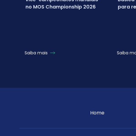
no MOS Championship 2026
para re
campeo
Micros
Saiba mais
Saiba m
Home