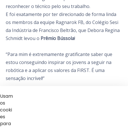
reconhecer o técnico pelo seu trabalho.
E foi exatamente por ter direcionado de forma linda
os membros da equipe Ragnarok FB, do Colégio Sesi
da Indústria de Francisco Beltrão, que Debora Regina
Schmidt levou o
Prêmio Bússola
!
“Para mim é extremamente gratificante saber que
estou conseguindo inspirar os jovens a seguir na
robótica e a aplicar os valores da FIRST. É uma
sensação incrível!”
Para Murilo Gonçalves, membro da equipe, o prêmio é
Usam
um reconhecimento por todo o trabalho da técnica.
os
cooki
“Esse prêmio é muito importante e significa muito”,
es
finaliza.
para