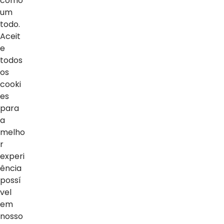
como
um
todo.
Voltar ao topo
Aceit
e
todos
os
Home
cooki
es
Notícias
para
a
Vídeos
melho
Sobre o blog
r
experi
ência
possí
vel
em
nosso