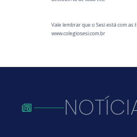
Vale lembrar que o Sesi está com as 
www.colegiosesi.com.br
NOTÍCI