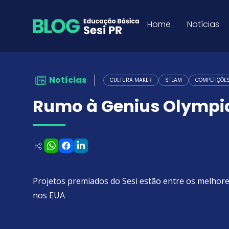
Rumo à Genius Olympiad -
Pular para o Conteúdo
Home
Notícias
Notícias
CULTURA MAKER
STEAM
COMPETIÇÕE
Rumo à Genius Olympi
Projetos premiados do Sesi estão entre os melhore
nos EUA