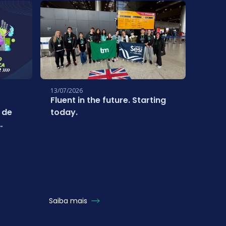
13/07/2026
01/07/
Fluent in the future. Starting
Estud
 de
today.
conq
inter
Turq
com 
Saiba mais
Saiba