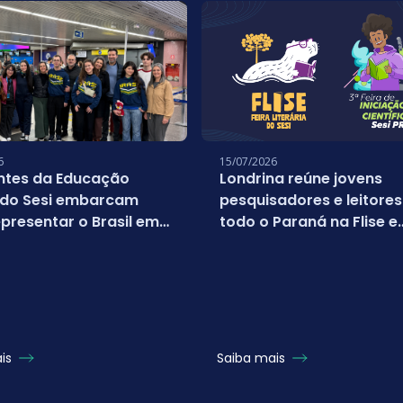
6
15/07/2026
ntes da Educação
Londrina reúne jovens
 do Sesi embarcam
pesquisadores e leitores
presentar o Brasil em
todo o Paraná na Flise e
nato mundial da
FICSesi 2026
oft
ais
Saiba mais