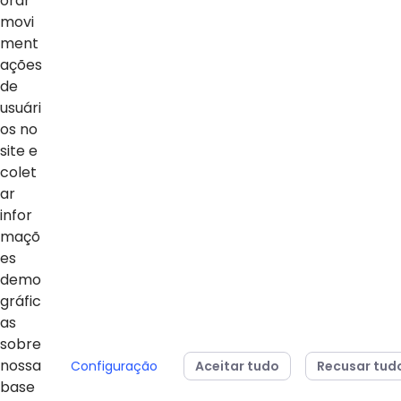
orar
movi
ment
ações
NOTÍCIAS
de
usuári
Ver Todas
os no
site e
colet
ar
infor
maçõ
es
demo
gráfic
04/08/2026
24/07/2026
as
Sesi Paraná conquista
Estudantes da 
sobre
dois vice-campeonatos
Básica do Sesi
nossa
Configuração
Aceitar tudo
Recusar tud
mundiais no MOS
para representa
base
Championship 2026
em campeonato