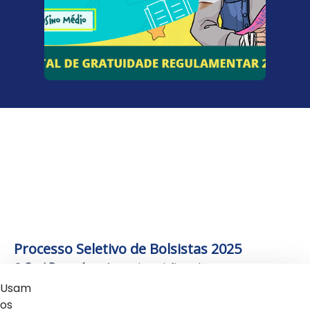
Processo Seletivo de Bolsistas 2025
O
Sesi Paraná
está com inscrições abertas para
o
Processo Seletivo de Bolsistas 2025
na unidade
Sesi
Usam
os
Loanda
.