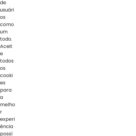
de
da Microsoft
usuári
os
como
um
todo.
Voltar ao topo
Aceit
e
todos
os
Home
cooki
es
Notícias
para
a
Vídeos
melho
Sobre o blog
r
experi
ência
possí