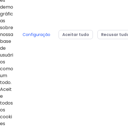
es
demo
gráfic
04/08/2026
24/07/2026
as
Sesi Paraná conquista
Estudantes da 
sobre
dois vice-campeonatos
Básica do Sesi
nossa
Configuração
Aceitar tudo
Recusar tud
mundiais no MOS
para representa
base
Championship 2026
em campeonato
de
da Microsoft
usuári
os
como
um
todo.
Voltar ao topo
Aceit
e
todos
os
Home
cooki
es
Notícias