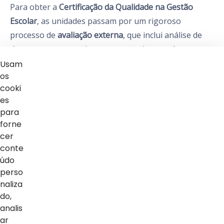
Para obter a
Certificação da Qualidade na Gestão
Escolar
, as unidades passam por um rigoroso
processo de
avaliação externa
, que inclui análise de
documentos, entrevistas com a equipe escolar e a
observação das práticas de gestão.
Usam
os
cooki
Dessa forma, a certificação valida a qualidade dos
es
processos educacionais e estimula o
aprimoramento
para
contínuo
da gestão escolar. A unidade Sesi de
forne
Londrina demonstrou
excelência
em todos os critérios
cer
estabelecidos, consolidando-se como referência em
conte
údo
qualidade educacional.
perso
naliza
Parabéns à equipe da unidade Sesi de Londrina por
do,
essa conquista incrível!
analis
ar