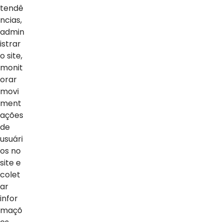
tendê
ncias,
admin
istrar
o site,
monit
orar
movi
ment
ações
NOTÍCIAS
de
usuári
Ver Todas
os no
site e
colet
ar
infor
maçõ