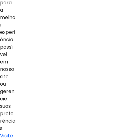
para
a
Vídeos
melho
Sobre o blog
r
experi
ência
possí
vel
em
nosso
site
ou
geren
cie
suas
prefe
rência
s.
Visite
Proteção e Privacidade de Dados