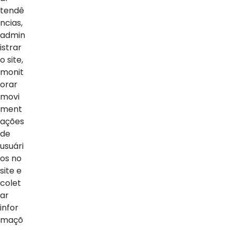
tendê
ncias,
admin
istrar
o site,
monit
orar
movi
ment
ações
NOTÍCIAS
de
usuári
Ver Todas
os no
site e
colet
ar
infor
maçõ