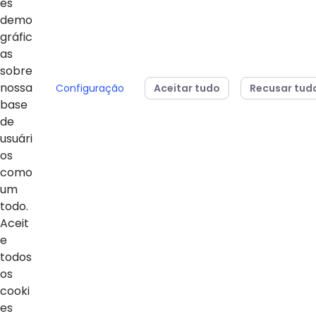
es
demo
gráfic
04/08/2026
24/07/2026
as
Sesi Paraná conquista
Estudantes da 
sobre
dois vice-campeonatos
Básica do Sesi
nossa
Configuração
Aceitar tudo
Recusar tud
mundiais no MOS
para representa
base
Championship 2026
em campeonato
de
da Microsoft
usuári
os
como
um
todo.
Voltar ao topo
Aceit
e
todos
os
Home
cooki
es