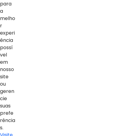
Notícias
para
a
Vídeos
melho
Sobre o blog
r
experi
ência
possí
vel
em
nosso
site
ou
geren
cie
suas
prefe
rência
s.
Visite