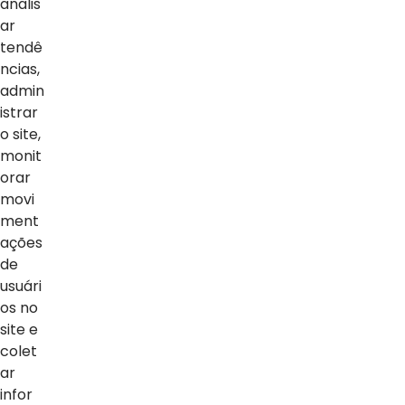
analis
ar
tendê
ncias,
admin
istrar
o site,
monit
orar
movi
ment
ações
NOTÍCIAS
de
usuári
Ver Todas
os no
site e
colet
ar
infor