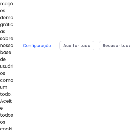
maçõ
es
demo
gráfic
04/08/2026
24/07/2026
as
Sesi Paraná conquista
Estudantes da 
sobre
dois vice-campeonatos
Básica do Sesi
nossa
Configuração
Aceitar tudo
Recusar tud
mundiais no MOS
para representa
base
Championship 2026
em campeonato
de
da Microsoft
usuári
os
como
um
todo.
Voltar ao topo
Aceit
e
todos
os
Home
cooki