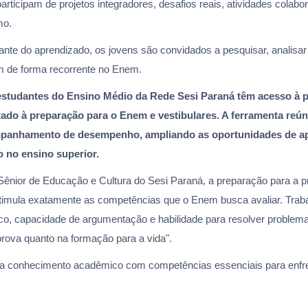
rticipam de projetos integradores, desafios reais, atividades colabo
mo.
te do aprendizado, os jovens são convidados a pesquisar, analisar 
 de forma recorrente no Enem.
estudantes do Ensino Médio da Rede Sesi Paraná têm acesso à p
ltado à preparação para o Enem e vestibulares. A ferramenta reún
ompanhamento de desempenho, ampliando as oportunidades de ap
o no ensino superior.
ior de Educação e Cultura do Sesi Paraná, a preparação para a pro
estimula exatamente as competências que o Enem busca avaliar. Tra
o, capacidade de argumentação e habilidade para resolver problema
rova quanto na formação para a vida".
a conhecimento acadêmico com competências essenciais para enfren