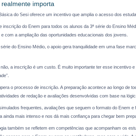
 realmente importa
ásica do Sesi oferece um incentivo que amplia o acesso dos estud
 de inscrição do Enem para todos os alunos da 3ª série do Ensino Mé
s e com a ampliação das oportunidades educacionais dos jovens.
série do Ensino Médio, o apoio gera tranquilidade em uma fase marc
 não, a inscrição é um custo. É muito importante ter esse incentivo 
ade".
upera o processo de inscrição. A preparação acontece ao longo de toda
atividades de redação e avaliações desenvolvidas com base na lógi
simulados frequentes, avaliações que seguem o formato do Enem e 
ica ainda mais intenso e nos dá mais confiança para chegar bem prep
logia também se refletem em competências que acompanham os estud