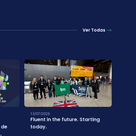
Ver Todas
13/07/2026
01/07/
Fluent in the future. Starting
Estud
 de
today.
conq
inter